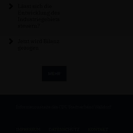
Lässt sich die
Entwicklung des
Industriegebiets
steuern?
Jetzt wird Bilanz
gezogen
MEHR
Informationsseite des CDU Stadtverband Walldorf
IMPRESSUM
DATENSCHUTZ
KONTAKT