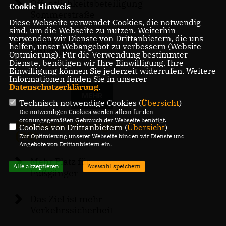
Öffentlichkeitsbeteiligung
Cookie Hinweis
Sommerstraße
Diese Webseite verwendet Cookies, die notwendig
sind, um die Webseite zu nutzen. Weiterhin
verwenden wir Dienste von Drittanbietern, die uns
Regenbogenstadt
helfen, unser Webangebot zu verbessern (Website-
Walldorf?
Optmierung). Für die Verwendung bestimmter
Dienste, benötigen wir Ihre Einwilligung. Ihre
Einwilligung können Sie jederzeit widerrufen. Weitere
Informationen finden Sie in unserer
Datenschutzerklärung
.
MEHR
Technisch notwendige Cookies (
Übersicht
)
Die notwendigen Cookies werden allein für den
ordnungsgemäßen Gebrauch der Webseite benötigt.
Pressemeldungen
Cookies von Drittanbietern (
Übersicht
)
(90)
Zur Optimierung unserer Webseite binden wir Dienste und
Angebote von Drittanbietern ein.
Mehr Platz für
Alle akzeptieren
Auswahl speichern
Fußgänger
Das Ziel ist mehr
Verkehrssicherheit