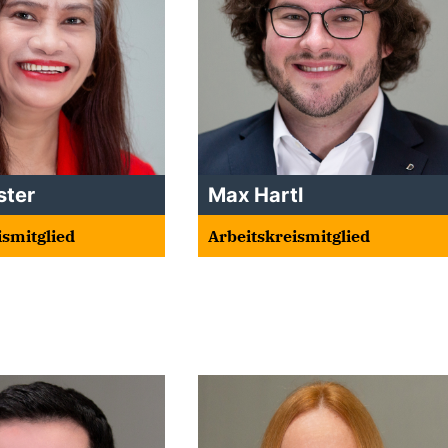
ster
Max Hartl
ismitglied
Arbeitskreismitglied