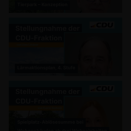
Tierpark – Konzeption
Lärmaktionsplan, 4. Stufe
Spielplatz-Ablösesumme bei
Wohngebäuden ab drei Wohneinheiten