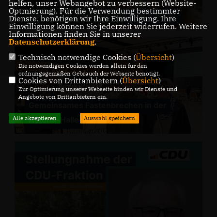
helfen, unser Webangebot zu verbessern (Website-
Optmierung). Für die Verwendung bestimmter
Starkes Vertrauen für Christiane Staab
Dienste, benötigen wir Ihre Einwilligung. Ihre
Einwilligung können Sie jederzeit widerrufen. Weitere
Informationen finden Sie in unserer
Datenschutzerklärung
.
Technisch notwendige Cookies (
Übersicht
)
Die notwendigen Cookies werden allein für den
ordnungsgemäßen Gebrauch der Webseite benötigt.
Cookies von Drittanbietern (
Übersicht
)
Zur Optimierung unserer Webseite binden wir Dienste und
Angebote von Drittanbietern ein.
Gemeinsames Fastenbrechen in der
Alle akzeptieren
Auswahl speichern
Astoria-Halle