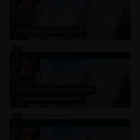
Der Rathausplatz blüht auf
Lässt sich die Entwicklung des
Industriegebiets steuern?