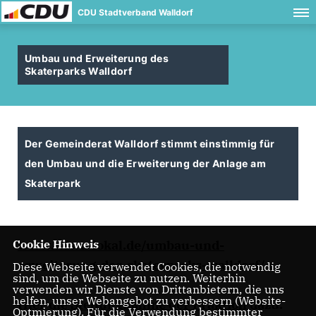
CDU Stadtverband Walldorf
Umbau und Erweiterung des
Skaterparks Walldorf
Der Gemeinderat Walldorf stimmt einstimmig für
den Umbau und die Erweiterung der Anlage am
Skaterpark
www.wiwa-lokal.de/umbau-und-
Cookie Hinweis
erweiterung-des-skaterparks-walldorf/
Diese Webseite verwendet Cookies, die notwendig
sind, um die Webseite zu nutzen. Weiterhin
verwenden wir Dienste von Drittanbietern, die uns
helfen, unser Webangebot zu verbessern (Website-
Hier die
Stellungnahme der Fraktion
dazu.
Optmierung). Für die Verwendung bestimmter