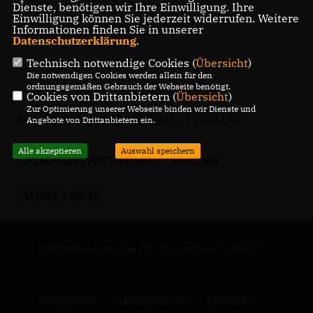
Dienste, benötigen wir Ihre Einwilligung. Ihre
Einwilligung können Sie jederzeit widerrufen. Weitere
Informationen finden Sie in unserer
Datenschutzerklärung
.
Technisch notwendige Cookies (
Übersicht
)
Die notwendigen Cookies werden allein für den
ordnungsgemäßen Gebrauch der Webseite benötigt.
Cookies von Drittanbietern (
Übersicht
)
Zur Optimierung unserer Webseite binden wir Dienste und
wiwa-lokal.de | 13.03.2021, 11:49 Uhr
Angebote von Drittanbietern ein.
Alle akzeptieren
Auswahl speichern
STADTENTWICKLUNG
JUGEND
WIWA-LOKAL
Informationsseite des CDU Stadtverband Walldorf
IMPRESSUM
DATENSCHUTZ
KONTAKT