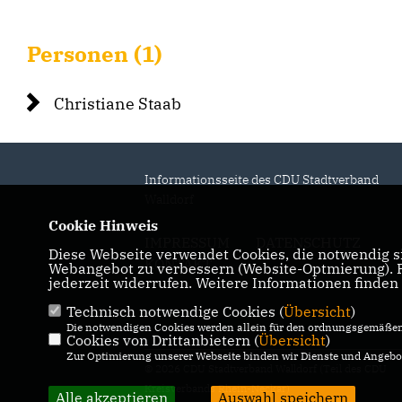
Personen (1)
Christiane Staab
Informationsseite des CDU Stadtverband
Walldorf
Cookie Hinweis
IMPRESSUM
DATENSCHUTZ
Diese Webseite verwendet Cookies, die notwendig si
KONTAKT
Webangebot zu verbessern (Website-Optmierung). Fü
jederzeit widerrufen. Weitere Informationen finden
Technisch notwendige Cookies (
Übersicht
)
Die notwendigen Cookies werden allein für den ordnungsgemäßen 
Cookies von Drittanbietern (
Übersicht
)
Zur Optimierung unserer Webseite binden wir Dienste und Angebot
© 2026 CDU Stadtverband Walldorf (Teil des CDU
Kreisverbands Rhein-Neckar)
Alle akzeptieren
Auswahl speichern