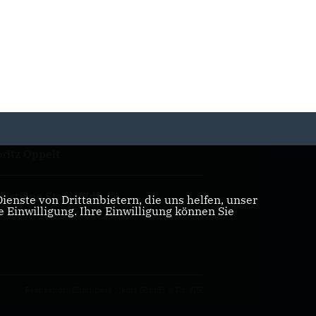
ritz Oppelt
ristiane Staab MdL
enste von Drittanbietern, die uns helfen, unser
Einwilligung. Ihre Einwilligung können Sie
Realisation: Sharkness Media GmbH & Co. KG