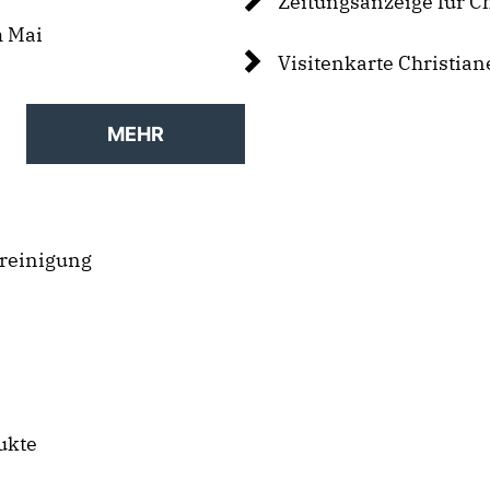
Zeitungsanzeige für Ch
m Mai
Visitenkarte Christian
MEHR
rreinigung
ukte