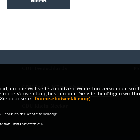
MEHR
CDU Deutschlands
Mo
CDU Baden-Württemberg
Ch
nd, um die Webseite zu nutzen. Weiterhin verwenden wir Di
r die Verwendung bestimmter Dienste, benötigen wir Ihre 
 Sie in unserer
Datenschutzerklärung
.
CDU Rhein-Neckar
Gebrauch der Webseite benötigt.
e von Drittanbietern ein.