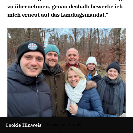
zu übernehmen, genau deshalb bewerbe ich
mich erneut auf das Landtagsmandat.“
Christiane Staab im Kreise der Familie
Cookie Hinweis