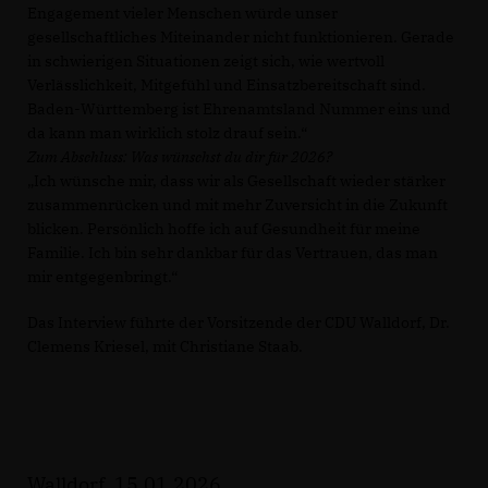
Engagement vieler Menschen würde unser
gesellschaftliches Miteinander nicht funktionieren. Gerade
in schwierigen Situationen zeigt sich, wie wertvoll
Verlässlichkeit, Mitgefühl und Einsatzbereitschaft sind.
Baden-Württemberg ist Ehrenamtsland Nummer eins und
da kann man wirklich stolz drauf sein.“
Zum Abschluss: Was wünschst du dir für 2026?
Ich wünsche mir, dass wir als Gesellschaft wieder stärker
zusammenrücken und mit mehr Zuversicht in die Zukunft
blicken. Persönlich hoffe ich auf Gesundheit für meine
Familie. Ich bin sehr dankbar für das Vertrauen, das man
mir entgegenbringt.“
Das Interview führte der Vorsitzende der CDU Walldorf, Dr.
Clemens Kriesel, mit Christiane Staab.
Walldorf, 15.01.2026