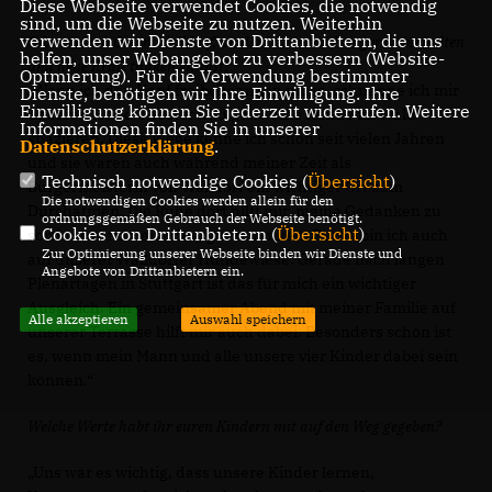
Diese Webseite verwendet Cookies, die notwendig
sind, um die Webseite zu nutzen. Weiterhin
verwenden wir Dienste von Drittanbietern, die uns
Gibt es einen Ort in Walldorf, an dem du besonders gern abschalten
helfen, unser Webangebot zu verbessern (Website-
und neue Kraft tanken kannst?
Optmierung). Für die Verwendung bestimmter
Wenn ich den Kopf freibekommen muss, schnappe ich mir
Dienste, benötigen wir Ihre Einwilligung. Ihre
Einwilligung können Sie jederzeit widerrufen. Weitere
unseren Hund Chester und gehe eine Runde im Wald
Informationen finden Sie in unserer
spazieren. Diese Wege kenne ich schon seit vielen Jahren
Datenschutzerklärung
.
und sie waren auch während meiner Zeit als
Technisch notwendige Cookies (
Übersicht
)
Bürgermeisterin von Walldorf ein wichtiger Ort zum
Die notwendigen Cookies werden allein für den
Durchatmen. Die Ruhe dort hilft mir, meine Gedanken zu
ordnungsgemäßen Gebrauch der Webseite benötigt.
Cookies von Drittanbietern (
Übersicht
)
sortieren und neue Energie zu tanken. Gerne bin ich auch
Zur Optimierung unserer Webseite binden wir Dienste und
auf unserer Walldorfer Hundewiese. Gerade nach langen
Angebote von Drittanbietern ein.
Plenartagen in Stuttgart ist das für mich ein wichtiger
Ausgleich. Ein gemeinsamer Abend mit meiner Familie auf
Alle akzeptieren
Auswahl speichern
unserer Terrasse hilft mir auch dabei. Besonders schön ist
es, wenn mein Mann und alle unsere vier Kinder dabei sein
können.“
Welche Werte habt ihr euren Kindern mit auf den Weg gegeben?
Uns war es wichtig, dass unsere Kinder lernen,