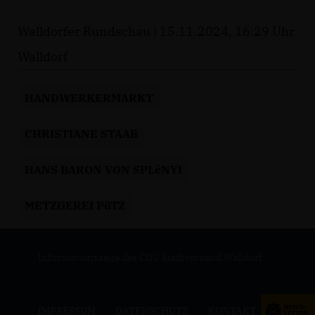
Walldorfer Rundschau | 15.11.2024, 16:29 Uhr
Walldorf
HANDWERKERMARKT
CHRISTIANE STAAB
HANS BARON VON SPLéNYI
METZGEREI PüTZ
Informationsseite des CDU Stadtverband Walldorf
IMPRESSUM
DATENSCHUTZ
KONTAKT