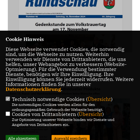
Cookie Hinweis
Diese Webseite verwendet Cookies, die notwendig
sind, um die Webseite zu nutzen. Weiterhin
verwenden wir Dienste von Drittanbietern, die uns
Die Walldorfer Rundschau 2024 Nr. 46 als E-paper |
helfen, unser Webangebot zu verbessern (Website-
Bildschirmabgriff
Optmierung). Für die Verwendung bestimmter
Dienste, benötigen wir Ihre Einwilligung. Ihre
Einwilligung können Sie jederzeit widerrufen. Weitere
Informationen finden Sie in unserer
Datenschutzerklärung
.
Technisch notwendige Cookies (
Übersicht
)
Die notwendigen Cookies werden allein für den
ordnungsgemäßen Gebrauch der Webseite benötigt.
Cookies von Drittanbietern (
Übersicht
)
Zur Optimierung unserer Webseite binden wir Dienste und
Angebote von Drittanbietern ein.
Alle akzeptieren
Auswahl speichern