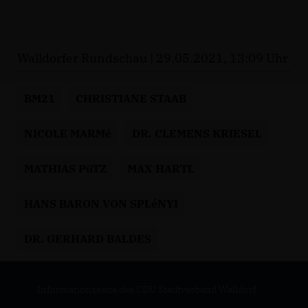
Walldorfer Rundschau | 29.05.2021, 13:09 Uhr
BM21
CHRISTIANE STAAB
NICOLE MARMé
DR. CLEMENS KRIESEL
MATHIAS PüTZ
MAX HARTL
HANS BARON VON SPLéNYI
DR. GERHARD BALDES
Informationsseite des CDU Stadtverband Walldorf