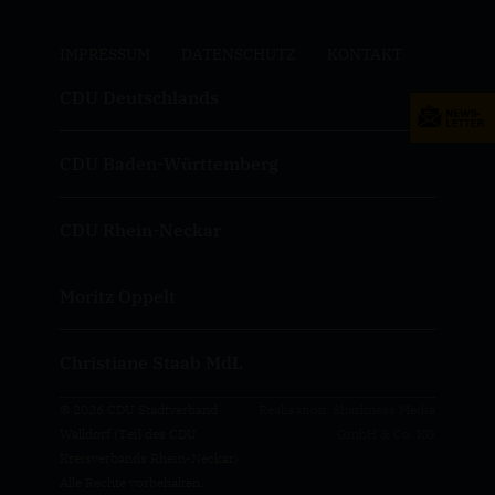
IMPRESSUM
DATENSCHUTZ
KONTAKT
CDU Deutschlands
CDU Baden-Württemberg
CDU Rhein-Neckar
Moritz Oppelt
Christiane Staab MdL
© 2026 CDU Stadtverband
Realisation: Sharkness Media
Walldorf (Teil des CDU
GmbH & Co. KG
Kreisverbands Rhein-Neckar)
Alle Rechte vorbehalten.