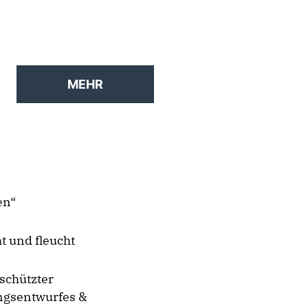
MEHR
en“
t und fleucht
schützter
ungsentwurfes &