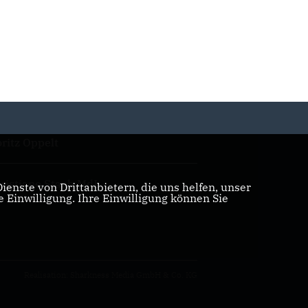
ritz Oppelt
ristiane Staab MdL
enste von Drittanbietern, die uns helfen, unser
Einwilligung. Ihre Einwilligung können Sie
Realisation: Sharkness Media GmbH & Co. KG