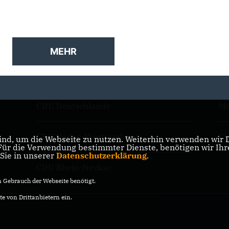
MEHR
CDU Deutschlands
Mo
CDU Baden-Württemberg
Ch
nd, um die Webseite zu nutzen. Weiterhin verwenden wir Di
r die Verwendung bestimmter Dienste, benötigen wir Ihre 
 Sie in unserer
Datenschutzerklärung
.
CDU Rhein-Neckar
Gebrauch der Webseite benötigt.
e von Drittanbietern ein.