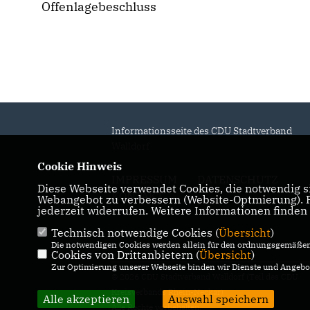
Offenlagebeschluss
Informationsseite des CDU Stadtverband
Walldorf
Cookie Hinweis
IMPRESSUM
DATENSCHUTZ
Diese Webseite verwendet Cookies, die notwendig si
KONTAKT
Webangebot zu verbessern (Website-Optmierung). Fü
jederzeit widerrufen. Weitere Informationen finden
Technisch notwendige Cookies (
Übersicht
)
Die notwendigen Cookies werden allein für den ordnungsgemäßen 
Cookies von Drittanbietern (
Übersicht
)
Zur Optimierung unserer Webseite binden wir Dienste und Angebot
© 2026 CDU Stadtverband Walldorf (Teil des CDU
Kreisverbands Rhein-Neckar)
Alle akzeptieren
Auswahl speichern
Alle Rechte vorbehalten.