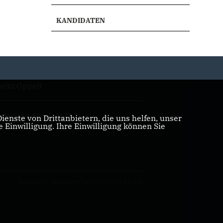
KANDIDATEN
ritz Oppelt
ristiane Staab MdL
enste von Drittanbietern, die uns helfen, unser
Einwilligung. Ihre Einwilligung können Sie
Realisation: Sharkness Media GmbH & Co. KG