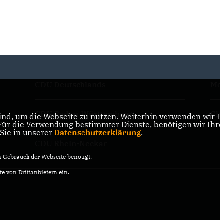
CDU Deutschlands
Mo
CDU Baden-Württemberg
Ch
nd, um die Webseite zu nutzen. Weiterhin verwenden wir Di
r die Verwendung bestimmter Dienste, benötigen wir Ihre 
 Sie in unserer
Datenschutzerklärung
.
CDU Rhein-Neckar
Gebrauch der Webseite benötigt.
e von Drittanbietern ein.