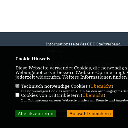
Informationsseite des CDU Stadtverband
Walldorf
Cookie Hinweis
IMPRESSUM
DATENSCHUTZ
Diese Webseite verwendet Cookies, die notwendig si
KONTAKT
Webangebot zu verbessern (Website-Optmierung). Fü
jederzeit widerrufen. Weitere Informationen finden
Technisch notwendige Cookies (
Übersicht
)
Die notwendigen Cookies werden allein für den ordnungsgemäßen 
Cookies von Drittanbietern (
Übersicht
)
Zur Optimierung unserer Webseite binden wir Dienste und Angebot
© 2026 CDU Stadtverband Walldorf (Teil des CDU
Kreisverbands Rhein-Neckar)
Alle akzeptieren
Auswahl speichern
Alle Rechte vorbehalten.