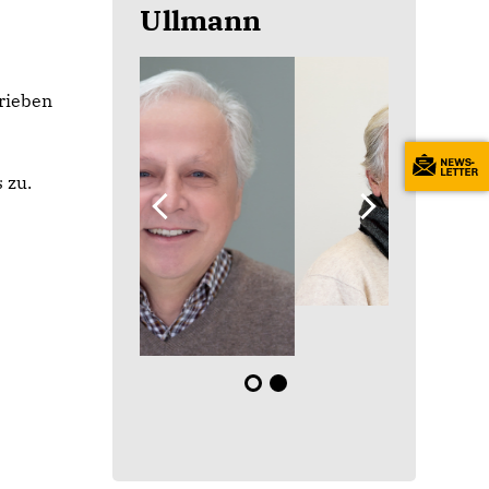
Ullmann
trieben
n
 zu.