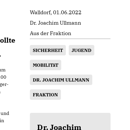
Walldorf, 01.06.2022
Dr. Joachim Ullmann
Aus der Fraktion
ollte
SICHERHEIT
JUGEND
.
MOBILITäT
 um
200
DR. JOACHIM ULLMANN
ger-
n
FRAKTION
t und
in
Dr. Joachim