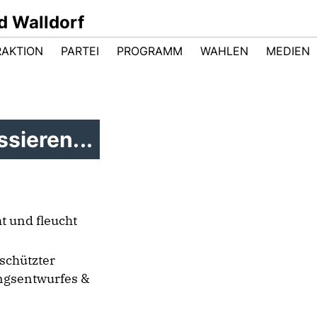
d Walldorf
RAKTION
PARTEI
PROGRAMM
WAHLEN
MEDIEN
sieren...
t und fleucht
schützter
ungsentwurfes &